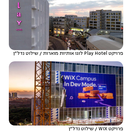
פרויקט Play Hotel לוגו אותיות מוארות
שילוט נדל״ן
פרויקט WIX
שילוט נדל״ן