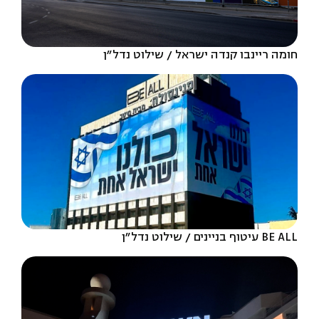
חומה ריינבו קנדה ישראל
שילוט נדל״ן
BE ALL עיטוף בניינים
שילוט נדל״ן