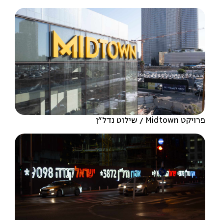
פרויקט Midtown
שילוט נדל״ן