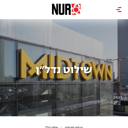
שילוט נדל״ן
פריסת מיקומים
שילוט נדל״ן