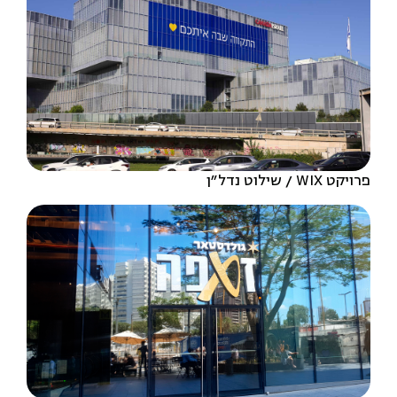
פרויקט WIX
שילוט נדל״ן