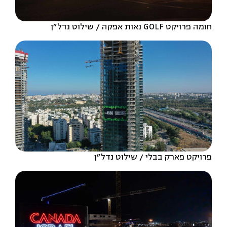
חומה פרויקט GOLF נאות אפקה
שילוט נדל״ן
פרויקט פארק בבלי
שילוט נדל״ן