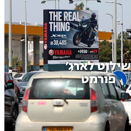
שילוט לארג׳
פורמט