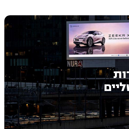
ות
ליים