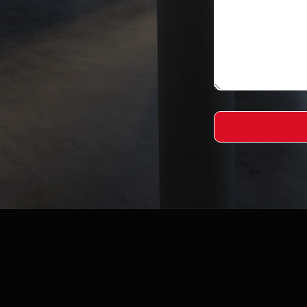
/media/2024/05/logo nur לבן(1).png