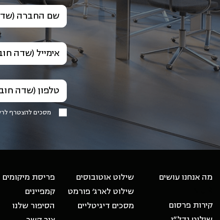
שם החברה (שדה
אימייל (שדה חוב
טלפון (שדה חוב
מסכים להצטרף לר
-
מה אנחנו עושים
שילוט אוטובוסים
פריסת מיקומים
NUR
שילוט לארג׳ פורמט
קמפיינים
קירות פרסום
מסכים דיגיטליים
הסיפור שלנו
שילוט נדל״ן
צור קשר