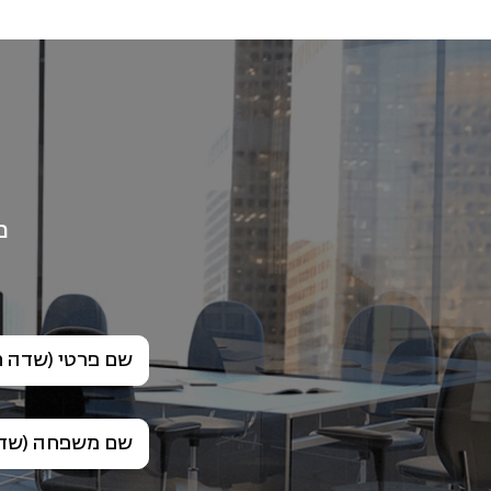
פ
שם פרטי (שדה ח
שם משפחה (שדה