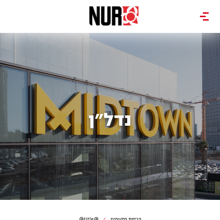
נדל"ן
פריסת מיקומים
@title@