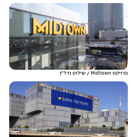
פרויקט Midtown
שילוט נדל״ן