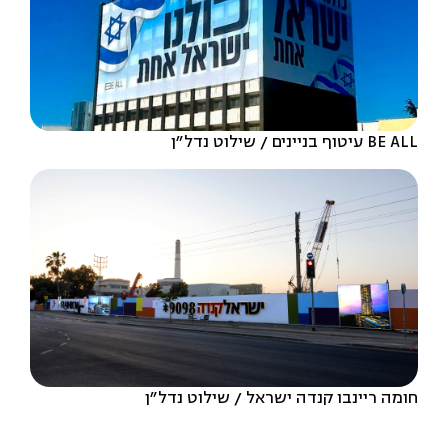
BE ALL עיטוף בניינים
שילוט נדל״ן
חומה ריינבו קנדה ישראל
שילוט נדל״ן