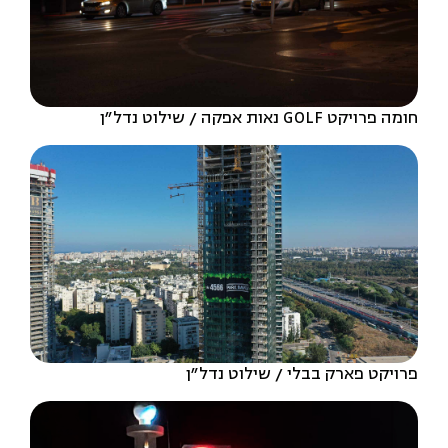
חומה פרויקט GOLF נאות אפקה
שילוט נדל״ן
פרויקט פארק בבלי
שילוט נדל״ן