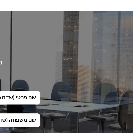
פ
שם פרטי (שדה ח
שם משפחה (שדה