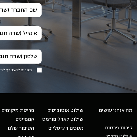
שם החברה (שדה
אימייל (שדה חוב
טלפון (שדה חוב
מסכים להצטרף לר
-
מה אנחנו עושים
שילוט אוטובוסים
פריסת מיקומים
NUR
שילוט לארג׳ פורמט
קמפיינים
קירות פרסום
מסכים דיגיטליים
הסיפור שלנו
שילוט נדל״ן
צור קשר