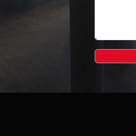
/media/2024/05/logo nur לבן(1).png