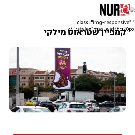
" class="img-responsive"
style="max-width:170px;" />
קמפיין שטראוס מילקי