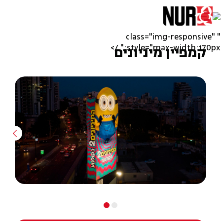
" class="img-responsive"
style="max-width:170px;" />
קמפיין מיניונים