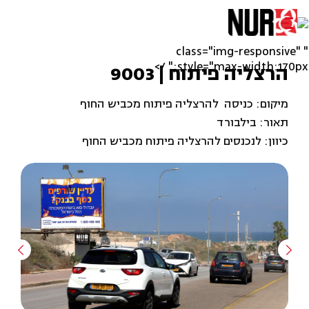
" class="img-responsive"
style="max-width:170px;" />
הרצליה פיתוח | 9003
מיקום: כניסה להרצליה פיתוח מכביש החוף
תאור: בילבורד
כיוון: לנכנסים להרצליה פיתוח מכביש החוף