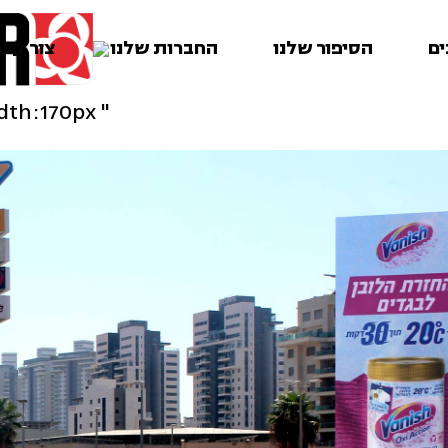
ים
הסיפור שלנו
החברות שלנו
צור קש
" class="img-responsive" style="max-width:170px;" />