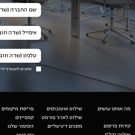
שם החברה (שדה
אימייל (שדה חוב
טלפון (שדה חוב
מסכים להצטרף לר
-
מה אנחנו עושים
שילוט אוטובוסים
פריסת מיקומים
NUR
שילוט לארג׳ פורמט
קמפיינים
קירות פרסום
מסכים דיגיטליים
הסיפור שלנו
שילוט נדל״ן
צור קשר