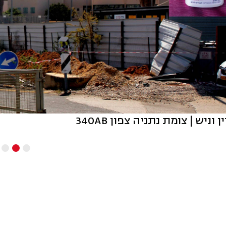
וניש | צומת נתניה צפון 340AּB