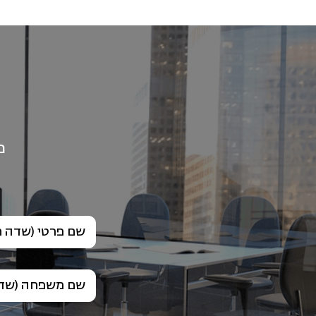
פ
שם פרטי (שדה ח
שם משפחה (שדה