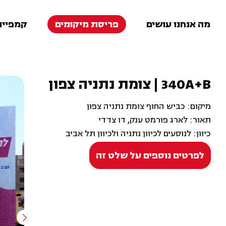
מה אנחנו עושים
פריסת מיקומים
קמפיינ
340A+B | צומת נתניה צפון
מיקום: כביש החוף צומת נתניה צפון
תאור: לארג פורמט ענק, דו צדדי
כיוון: לנוסעים לכיוון נתניה ולכיוון תל אביב
לפרטים נוספים על שלט זה