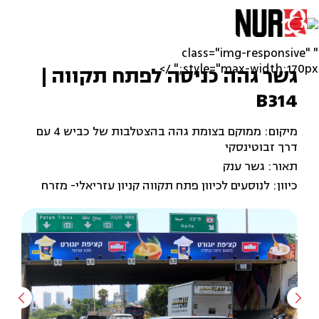
" class="img-responsive"
style="max-width:170px;" />
גשר גהה כניסה לפתח תקווה |
B314
מיקום: ממוקם בצומת גהה בהצטלבות של כביש 4 עם
דרך זבוטינסקי
תאור: גשר ענק
כיוון: לנוסעים לכיוון פתח תקווה קניון עזריאלי- מזרח