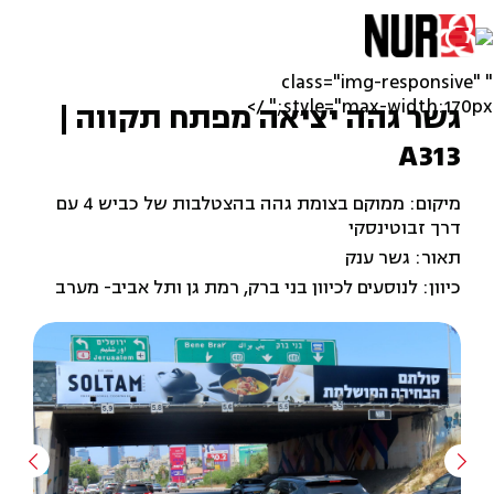
" class="img-responsive"
style="max-width:170px;" />
גשר גהה יציאה מפתח תקווה |
A313
מיקום: ממוקם בצומת גהה בהצטלבות של כביש 4 עם
דרך זבוטינסקי
תאור: גשר ענק
כיוון: לנוסעים לכיוון בני ברק, רמת גן ותל אביב- מערב