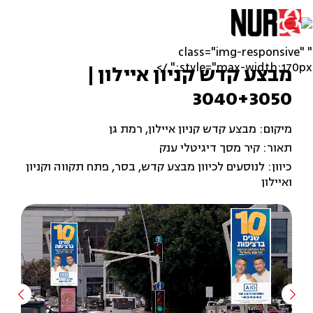
" class="img-responsive"
style="max-width:170px;" />
מבצע קדש קניון איילון |
3040+3050
מיקום: מבצע קדש קניון איילון, רמת גן
תאור: קיר מסך דיגיטלי ענק
כיוון: לנוסעים לכיוון מבצע קדש, בסר, פתח תקווה וקניון
ואיילון