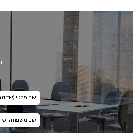
פ
שם פרטי (שדה ח
שם משפחה (שדה