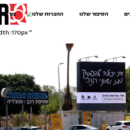
ים
הסיפור שלנו
החברות שלנו
צור קש
" class="img-responsive" style="max-width:170px;" />