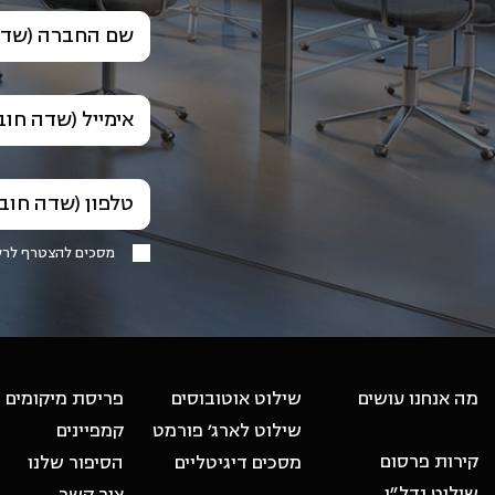
שם החברה (שדה
אימייל (שדה חוב
טלפון (שדה חוב
מסכים להצטרף לר
-
מה אנחנו עושים
שילוט אוטובוסים
פריסת מיקומים
NUR
שילוט לארג׳ פורמט
קמפיינים
קירות פרסום
מסכים דיגיטליים
הסיפור שלנו
שילוט נדל״ן
צור קשר