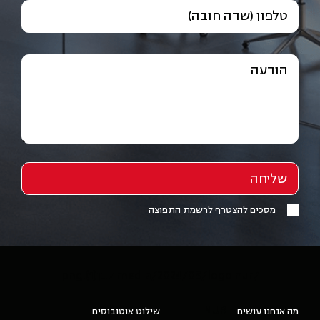
טלפון (שדה חובה)
הודעה
מסכים להצטרף לרשמת התפוצה
/media/2024/05/logo nur לבן(1).png
- NUR
מה אנחנו עושים
שילוט אוטובוסים