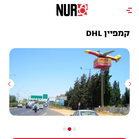
קמפיין DHL