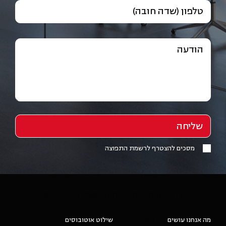
טלפון (שדה חובה)
הודעה
מסכים להצטרף לרשמת התפוצה
/media/2024/05/logo nur לבן(1).png
- NUR
מה אנחנו עושים
שילוט אוטובוסים