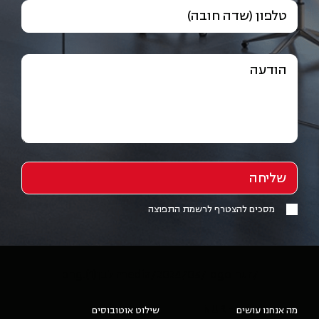
טלפון (שדה חובה)
הודעה
מסכים להצטרף לרשמת התפוצה
/media/2024/05/logo nur לבן(1).png
- NUR
מה אנחנו עושים
שילוט אוטובוסים