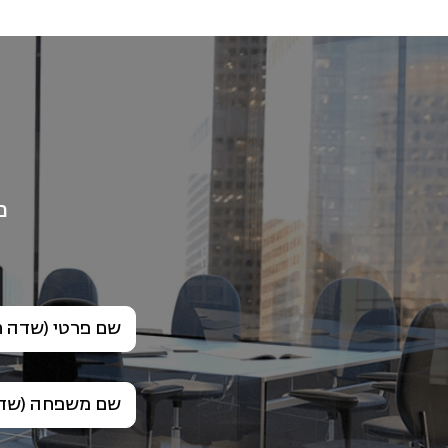
פ
שם פרטי (שדה ח
שם משפחה (שדה