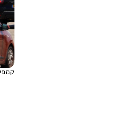
קמפיי