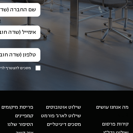
שם החברה (שדה
אימייל (שדה חוב
טלפון (שדה חוב
מסכים להצטרף לר
-
מה אנחנו עושים
שילוט אוטובוסים
פריסת מיקומים
NUR
שילוט לארג׳ פורמט
קמפיינים
קירות פרסום
מסכים דיגיטליים
הסיפור שלנו
שילוט נדל״ן
צור קשר