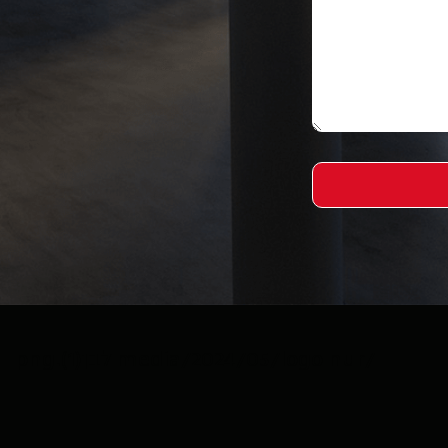
/media/2024/05/logo nur לבן(1).png